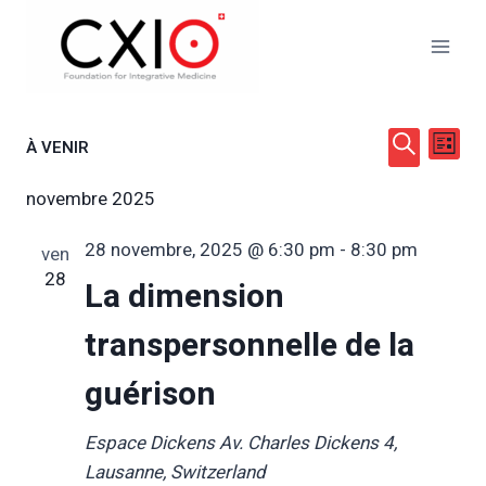
Aller
au
contenu
Rech
Na
À VENIR
LISTE
Sélectionnez
RECHERC
de
novembre 2025
et
une
date.
vu
28 novembre, 2025 @ 6:30 pm
-
8:30 pm
ven
navig
28
La dimension
Év
de
transpersonnelle de la
vues
guérison
Évèn
Espace Dickens
Av. Charles Dickens 4,
Lausanne, Switzerland